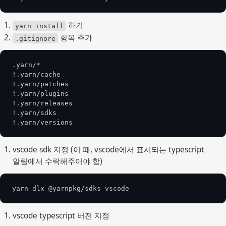
 하기
yarn install
 항목 추가
.gitignore
.yarn/*
!.yarn/cache
!.yarn/patches
!.yarn/plugins
!.yarn/releases
!.yarn/sdks
!.yarn/versions
vscode sdk 지정 (이 때, vscode에서 표시되는 typescript 
알림에서 수락해주어야 함)
yarn dlx @yarnpkg/sdks vscode
vscode typescript 버전 지정