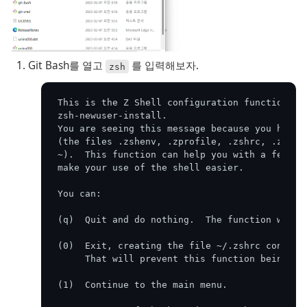
Git Bash를 열고 
 를 입력해보자.
zsh
This is the Z Shell configuration function fo
zsh-newuser-install.
You are seeing this message because you have 
(the files .zshenv, .zprofile, .zshrc, .zlogi
~).  This function can help you with a few se
make your use of the shell easier.
You can:
(q)  Quit and do nothing.  The function will 
(0)  Exit, creating the file ~/.zshrc contain
     That will prevent this function being ru
(1)  Continue to the main menu.