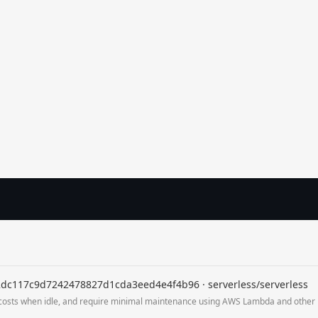
d2dc117c9d7242478827d1cda3eed4e4f4b96 · serverless/serverless
ro costs when idle, and require minimal maintenance using AWS Lambda and othe