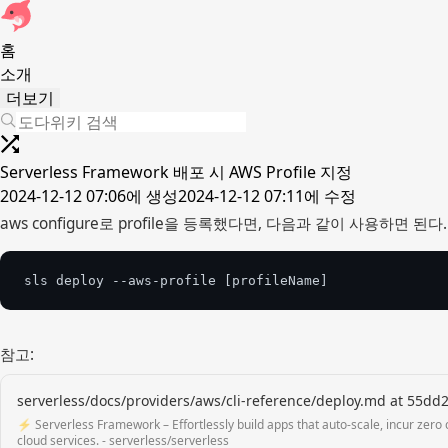
홈
소개
더보기
Serverless Framework 배포 시 AWS Profile 지정
2024-12-12 07:06
에 생성
2024-12-12 07:11
에 수정
aws configure로 profile을 등록했다면, 다음과 같이 사용하면 된다.
sls deploy --aws-profile [profileName]
참고:
serverless/docs/providers/aws/cli-reference/deploy.md at 55d
⚡ Serverless Framework – Effortlessly build apps that auto-scale, incur ze
cloud services. - serverless/serverless