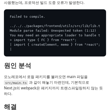
사용했는데, 프로덕션 빌드 도중 오류가 발생한다.
Failed to compile.
../../../packages/frontend/utils/src/lib/lib.ts
Module parse failed: Unexpected token (1:12)
You may need an appropriate loader to handle this f
> import type { FC } from "react";
| import { createElement, memo } from "react";
|
원인 분석
모노레포에서 로컬 패키지를 불러오면 main 파일을
과 같이 해놓기 마련인데, 기본적으로
src/main.ts
Next.js의 webpack은 패키지까지 트랜스파일링하지 않는 듯
하다.
해결