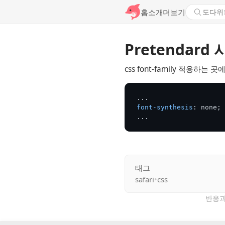
홈
소개
더보기
Pretendar
css font-family 적용하는 
...
font-synthesis
:
 none
;
...
태그
safari
•
css
반응과