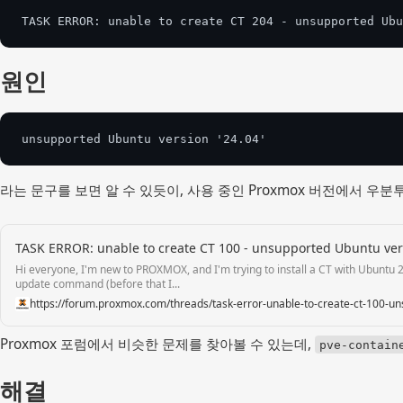
TASK ERROR: unable to create CT 204 - unsupported Ubu
원인
unsupported Ubuntu version '24.04'
라는 문구를 보면 알 수 있듯이, 사용 중인 Proxmox 버전에서 우분투
TASK ERROR: unable to create CT 100 - unsupported Ubuntu vers
Hi everyone, I'm new to PROXMOX, and I'm trying to install a CT with Ubuntu 
update command (before that I...
https://forum.proxmox.com/threads/task-error-unable-to-create-ct-100-
Proxmox 포럼에서 비슷한 문제를 찾아볼 수 있는데,
pve-contain
해결