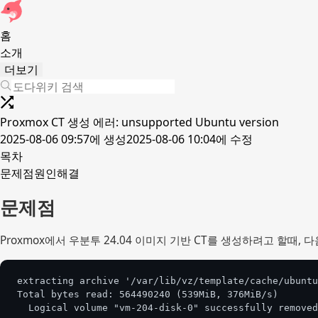
홈
소개
더보기
Proxmox CT 생성 에러: unsupported Ubuntu version
2025-08-06 09:57
에 생성
2025-08-06 10:04
에 수정
목차
문제점
원인
해결
문제점
Proxmox에서 우분투 24.04 이미지 기반 CT를 생성하려고 할때,
extracting archive '/var/lib/vz/template/cache/ubuntu
Total bytes read: 564490240 (539MiB, 376MiB/s)
  Logical volume "vm-204-disk-0" successfully removed