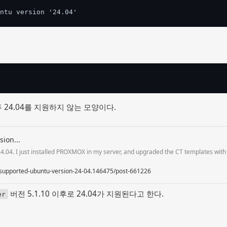
ntu version '24.04'
 24.04를 지원하지 않는 모양이다.
ion...
24.04. I just installed PROXMOX in my server, and upgraded the CT templates wit
unsupported-ubuntu-version-24-04.146475/post-661226
버전 5.1.10 이후로 24.04가 지원된다고 한다.
er