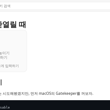
안열릴 때
 높이기
닝하기
하게 입력하기
기
시도해봤겠지만, 먼저 macOS의 Gatekeeper를 꺼보자.
sable