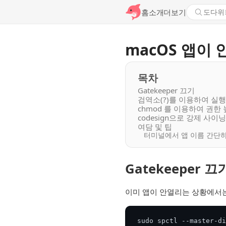
홈
소개
더보기
macOS 앱이 
목차
Gatekeeper 끄기
검역소(?)를 이용하여 실행
chmod 를 이용하여 권한
codesign으로 강제 사이
여담 및 팁
터미널에서 앱 이름 간단
Gatekeeper 끄
이미 앱이 안열리는 상황에서는 
sudo spctl --master-di