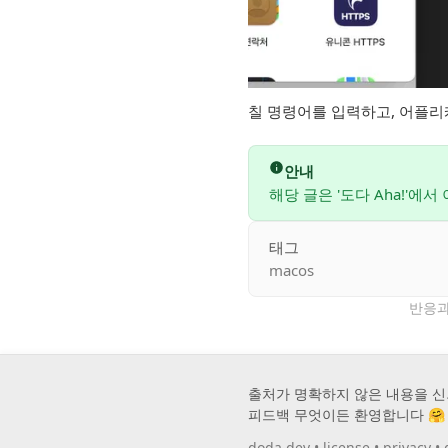
칠 명령어를 입력하고, 어플리
안내
해당 글은 '도다 Aha!'에
태그
macos
반응과
출처가 명확하지 않은 내용을 신
피드백 무엇이든 환영합니다 🤗
doda.dev
•
license
•
privacy
•