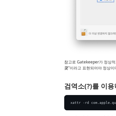
참고로 Gatekeeper가 정
곳
"이라고 표현되어야 정상이
검역소(?)를 이
xattr -rd com.apple.qu