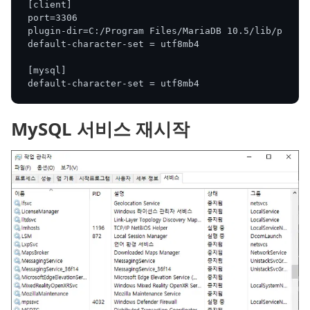
[client]
port=3306
plugin-dir=C:/Program Files/MariaDB 10.5/lib/plugin
default-character-set = utf8mb4
[mysql]
default-character-set = utf8mb4
MySQL 서비스 재시작