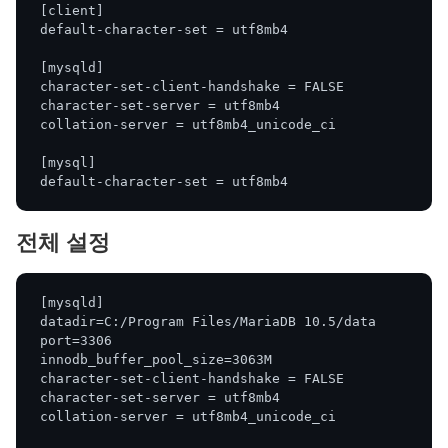
[client]
default-character-set = utf8mb4
[mysqld]
character-set-client-handshake = FALSE
character-set-server = utf8mb4
collation-server = utf8mb4_unicode_ci
[mysql]
default-character-set = utf8mb4
전체 설정
[mysqld]
datadir=C:/Program Files/MariaDB 10.5/data
port=3306
innodb_buffer_pool_size=3063M
character-set-client-handshake = FALSE
character-set-server = utf8mb4
collation-server = utf8mb4_unicode_ci