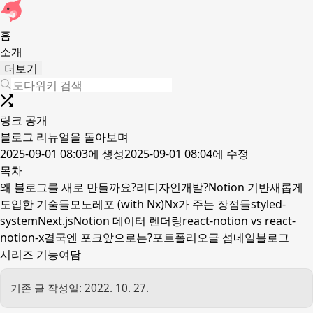
홈
소개
더보기
링크 공개
블로그 리뉴얼을 돌아보며
2025-09-01 08:03
에 생성
2025-09-01 08:04
에 수정
목차
왜 블로그를 새로 만들까요?
리디자인
개발?
Notion 기반
새롭게
도입한 기술들
모노레포 (with Nx)
Nx가 주는 장점들
styled-
system
Next.js
Notion 데이터 렌더링
react-notion vs react-
notion-x
결국엔 포크
앞으로는?
포트폴리오
글 섬네일
블로그
시리즈 기능
여담
기존 글 작성일: 2022. 10. 27.