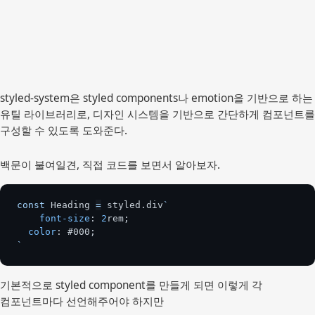
styled-system은 styled components나 emotion을 기반으로 하는
유틸 라이브러리로, 디자인 시스템을 기반으로 간단하게 컴포넌트를
구성할 수 있도록 도와준다.
백문이 불여일견, 직접 코드를 보면서 알아보자.
const
 Heading 
=
 styled
.
div
`
font-size
:
2
rem
;
color
:
#000
;
`
기본적으로 styled component를 만들게 되면 이렇게 각
컴포넌트마다 선언해주어야 하지만