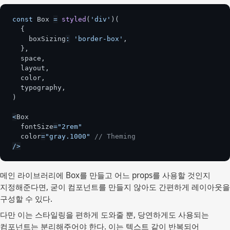
const
 Box 
=
styled
(
'div'
)
(
{
    boxSizing
:
'border-box'
,
}
,
  space
,
  layout
,
  color
,
  typography
,
)
<
Box
  fontSize
=
"2rem"
  color
=
"gray.1000"
// Theming
/
>
메인 라이브러리에 Box를 만들고 어느 props를 사용할 것인지
지정해준다면, 굳이 컴포넌트를 만들지 않아도 간편하게 레이아웃을
구성할 수 있다.
다만 이는 스타일링을 편하게 도와줄 뿐, 당연하게도 사용되는
컴포넌트는 분리해주어야 한다. 이는 텍스트 같이 반복되어