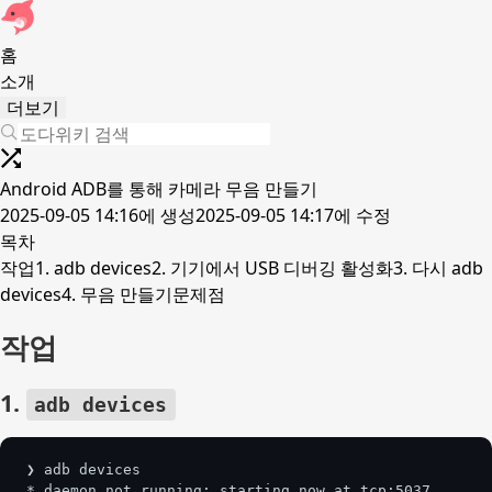
홈
소개
더보기
Android ADB를 통해 카메라 무음 만들기
2025-09-05 14:16
에 생성
2025-09-05 14:17
에 수정
목차
작업
1. adb devices
2. 기기에서 USB 디버깅 활성화
3. 다시 adb
devices
4. 무음 만들기
문제점
작업
1.
adb devices
❯ adb devices
* daemon not running; starting now at tcp:5037